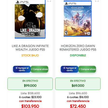
O
LIKE A DRAGON INFINITE
HORIZON ZERO DAWN
WEALTH JUEGO PS5
REMASTERED JUEGO PS5
STOCK BAJO
DISPONIBLE
🛒 Agregar al
🛒 Agregar al
⚡ Comprar ahora
⚡ Comprar ahora
carrito
carrito
EN EFECTIVO
EN EFECTIVO
$99.000
$69.000
Lista: $138.600
Lista: $96.600
6 cuotas:
$23.100
6 cuotas:
$16.100
con transferencia
con transferencia
$103.950
$72.450