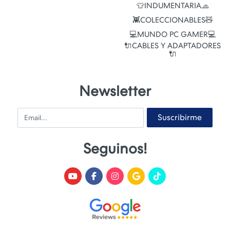
👕INDUMENTARIA🧢
👾COLECCIONABLES🧸
💻MUNDO PC GAMER💻
🔌CABLES Y ADAPTADORES
🔌
Newsletter
Email
Suscribirme
Seguinos!