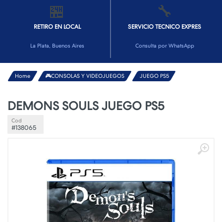
🏪
🔧
RETIRO EN LOCAL
SERVICIO TECNICO EXPRES
La Plata, Buenos Aires
Consulta por WhatsApp
Home
🎮CONSOLAS Y VIDEOJUEGOS
JUEGO PS5
DEMONS SOULS JUEGO PS5
Cod
#138065