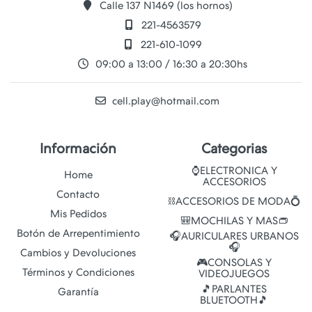
Calle 137 N1469 (los hornos)
221-4563579
221-610-1099
09:00 a 13:00 / 16:30 a 20:30hs
cell.play@hotmail.com
Información
Categorias
⌚ELECTRONICA Y
Home
ACCESORIOS
Contacto
⛓️ACCESORIOS DE MODA💍
Mis Pedidos
🎒MOCHILAS Y MAS👝
Botón de Arrepentimiento
🎧AURICULARES URBANOS
🎧
Cambios y Devoluciones
🎮CONSOLAS Y
Términos y Condiciones
VIDEOJUEGOS
🎵PARLANTES
Garantía
BLUETOOTH🎵