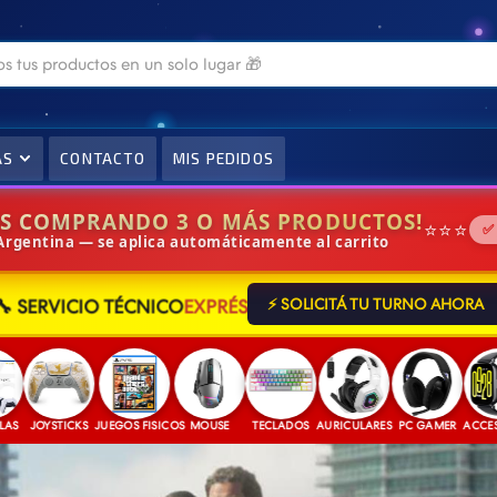
AS
CONTACTO
MIS PEDIDOS
IS COMPRANDO 3 O MÁS PRODUCTOS!
⭐⭐⭐
✅
 Argentina — se aplica automáticamente al carrito
🔧 SERVICIO TÉCNICO
EXPRÉS
⚡ SOLICITÁ TU TURNO AHORA
JOYSTICKS
JUEGOS FISICOS
MOUSE
TECLADOS
AURICULARES
PC GAMER
ACCESORIO