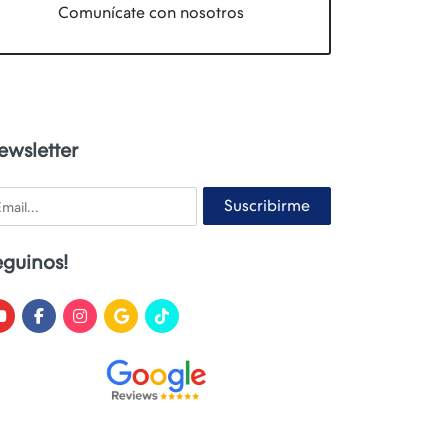
Comunícate con nosotros
ewsletter
ail
Suscribirme
eguinos!