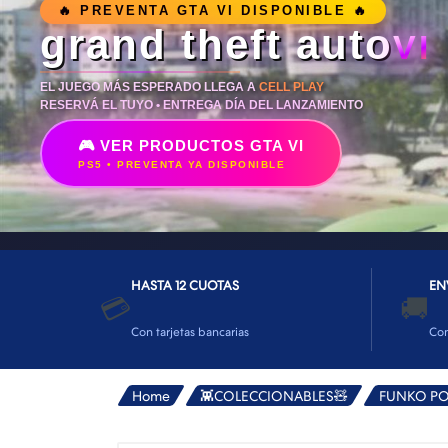
👕INDUMENTARIA🧢
🔥 PREVENTA GTA VI DISPONIBLE 🔥
grand theft auto
VI
👾COLECCIONABLES🧸
💻MUNDO PC GAMER💻
EL JUEGO MÁS ESPERADO LLEGA A
CELL PLAY
RESERVÁ EL TUYO • ENTREGA DÍA DEL LANZAMIENTO
🔌CABLES Y ADAPTADORES🔌
🎮 VER PRODUCTOS GTA VI
🤓MUNDO PC OFICINA🤓
PS5 • PREVENTA YA DISPONIBLE
🫗GEEK HOME🍵
HASTA 12 CUOTAS
EN
💳
🚚
Con tarjetas bancarias
Co
Home
👾COLECCIONABLES🧸
FUNKO P