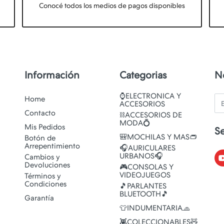
Conocé todos los medios de pagos disponibles
Información
Categorias
N
⌚ELECTRONICA Y
Em
Home
ACCESORIOS
Contacto
⛓️ACCESORIOS DE
MODA💍
Mis Pedidos
S
🎒MOCHILAS Y MAS👝
Botón de
Arrepentimiento
🎧AURICULARES
URBANOS🎧
Cambios y
Devoluciones
🎮CONSOLAS Y
VIDEOJUEGOS
Términos y
Condiciones
🎵PARLANTES
BLUETOOTH🎵
Garantía
👕INDUMENTARIA🧢
👾COLECCIONABLES🧸