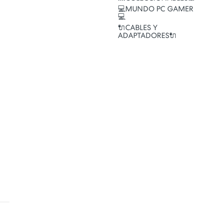
💻MUNDO PC GAMER
💻
🔌CABLES Y
ADAPTADORES🔌