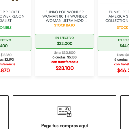
OP POCKET
FUNKO POP WONDER
FUNKO POP
TOWER RECON
WOMAN 80 TH WONDER
AMERICA S
IALIST
WOMAN ULTRA MOD
COLLECTION 
SECRET AGENT 382
STOCK BAJO
ONIBLE
STOCK
EN EFECTIVO
FECTIVO
EN EFE
$22.000
9400
$44.
Lista: $30.800
: $13.160
Lista: $
6 cuotas:
$5.133
as:
$2.193
6 cuotas:
con transferencia
nsferencia
con trans
$23.100
.870
$46.
Paga tus compras aquí