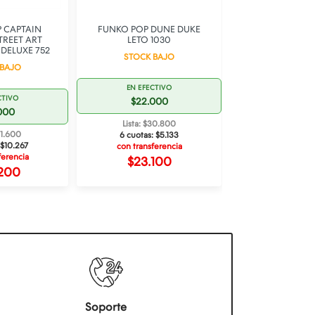
 CAPTAIN
FUNKO POP DUNE DUKE
FUNKO POP DR
TREET ART
LETO 1030
SUPER SUPER HE
DELUXE 752
STOCK BAJO
STOCK B
 BAJO
EN EFECTIVO
EN EFECT
CTIVO
$22.000
$22.0
000
Lista: $30.800
Lista: $30
61.600
6 cuotas:
$5.133
6 cuotas:
$
$10.267
con transferencia
con transfe
ferencia
$23.100
$23.1
200
Soporte