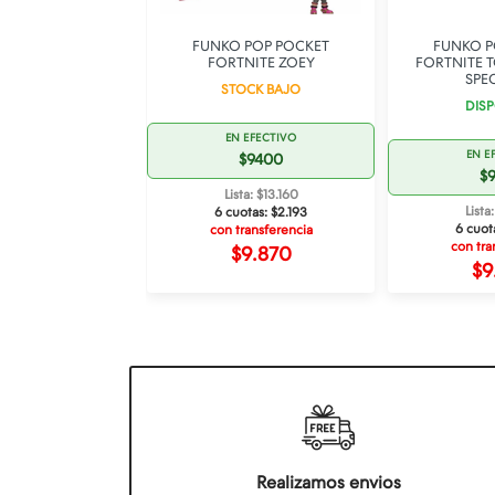
OP DC COMICS
FUNKO POP POCKET
FUNKO P
LLS BATWOMAN
FORTNITE ZOEY
FORTNITE 
221
SPEC
STOCK BAJO
OCK BAJO
DISP
EN EFECTIVO
 EFECTIVO
EN E
$9400
22.000
$
Lista: $13.160
ta: $30.800
Lista
6 cuotas:
$2.193
otas:
$5.133
6 cuot
con transferencia
ransferencia
con tra
$9.870
23.100
$9
Realizamos envios