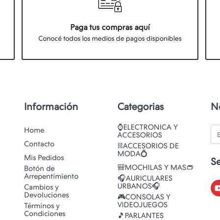
Paga tus compras aquí
Conocé todos los medios de pagos disponibles
Información
Categorias
N
⌚ELECTRONICA Y
Em
Home
ACCESORIOS
Contacto
⛓️ACCESORIOS DE
MODA💍
Mis Pedidos
S
🎒MOCHILAS Y MAS👝
Botón de
Arrepentimiento
🎧AURICULARES
URBANOS🎧
Cambios y
Devoluciones
🎮CONSOLAS Y
VIDEOJUEGOS
Términos y
Condiciones
🎵PARLANTES