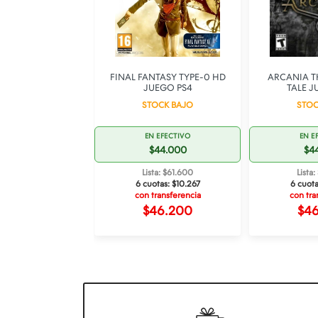
 FANTASY XIV
FINAL FANTASY TYPE-0 HD
ARCANIA T
ARD JUEGO PS4
JUEGO PS4
TALE J
OCK BAJO
STOCK BAJO
STOC
 EFECTIVO
EN EFECTIVO
EN E
49.500
$44.000
$4
ta: $69.300
Lista: $61.600
Lista
otas:
$11.550
6 cuotas:
$10.267
6 cuot
ransferencia
con transferencia
con tra
51.975
$46.200
$4