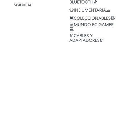
BLUETOOTH🎵
Garantía
👕INDUMENTARIA🧢
👾COLECCIONABLES🧸
💻MUNDO PC GAMER
💻
🔌CABLES Y
ADAPTADORES🔌