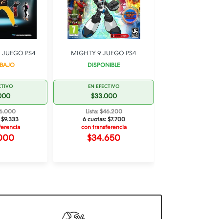
O JUEGO PS4
MIGHTY 9 JUEGO PS4
BLADESTORM N
JUEGO 
 BAJO
DISPONIBLE
STOCK B
CTIVO
EN EFECTIVO
EN EFECT
000
$33.000
$43.5
56.000
Lista: $46.200
Lista: $60
:
$9.333
6 cuotas:
$7.700
6 cuotas:
$1
ferencia
con transferencia
con transfe
000
$34.650
$45.6