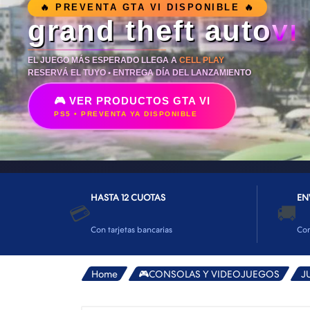
👕INDUMENTARIA🧢
🔥 PREVENTA GTA VI DISPONIBLE 🔥
grand theft auto
VI
👾COLECCIONABLES🧸
💻MUNDO PC GAMER💻
EL JUEGO MÁS ESPERADO LLEGA A
CELL PLAY
RESERVÁ EL TUYO • ENTREGA DÍA DEL LANZAMIENTO
🔌CABLES Y ADAPTADORES🔌
🎮 VER PRODUCTOS GTA VI
🤓MUNDO PC OFICINA🤓
PS5 • PREVENTA YA DISPONIBLE
🫗GEEK HOME🍵
HASTA 12 CUOTAS
EN
💳
🚚
Con tarjetas bancarias
Co
Home
🎮CONSOLAS Y VIDEOJUEGOS
J