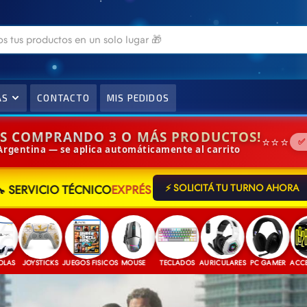
AS
CONTACTO
MIS PEDIDOS
IS COMPRANDO 3 O MÁS PRODUCTOS!
⭐⭐⭐
✅
 Argentina — se aplica automáticamente al carrito
🔧 SERVICIO TÉCNICO
EXPRÉS
⚡ SOLICITÁ TU TURNO AHORA
JOYSTICKS
JUEGOS FISICOS
MOUSE
TECLADOS
AURICULARES
PC GAMER
ACCESORIO