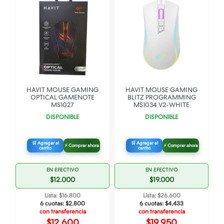
HAVIT MOUSE GAMING
HAVIT MOUSE GAMING
OPTICAL GAMENOTE
BLITZ PROGRAMMING
MS1027
MS1034 V2-WHITE
DISPONIBLE
DISPONIBLE
🛒 Agregar al
🛒 Agregar al
⚡ Comprar ahora
⚡ Comprar ahora
carrito
carrito
EN EFECTIVO
EN EFECTIVO
$12.000
$19.000
Lista: $16.800
Lista: $26.600
6 cuotas:
$2.800
6 cuotas:
$4.433
con transferencia
con transferencia
$12.600
$19.950