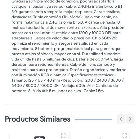
Gracias a su triple modo de conexión, podrás adaptarlo a
cualquier situación, ya sea por cable, 2.4GHz inalámbrico o BT
5.0, garantizando siempre la mejor respuesta. Características
destacadas: Triple conexión (Tri-Mode): úsalo con cable, de
forma inalámbrica a 2.4GHz o vía Bt 5.0. Alcance de hasta 10
metros: libertad total de movimiento sin retrasos. Alta precisión:
sensor con resolución ajustable entre 1200 y 10000 DPI para
adaptarse a juegos de velocidad o precisión. Chip SG8925:
optimiza el rendimiento y asegura estabilidad en cada
movimiento. 8 botones programables: ideal para gamers que
buscan atajos rápidos y mayor control. Durabilidad superior:
vida útil de hasta 5 millones de clics. Batería de 600mAh: larga
duración para sesiones intensas. Cable de 1.5m: cómodo y
resistente para uso prolongado. Diseño ergonómico y moderno
con iluminación RGB dinámica. Especificaciones técnicas: -
Tamaño: 125 × 63 × 40 mm -Resolución: 1200 / 2400 / 3600 /
6400 / 8000 / 10000 DPI -Voltaje: 600mAh -Cantidad de
botones: 8 -Vida útil: 5 millones de clics -Cable: 1.5m
Productos Similares