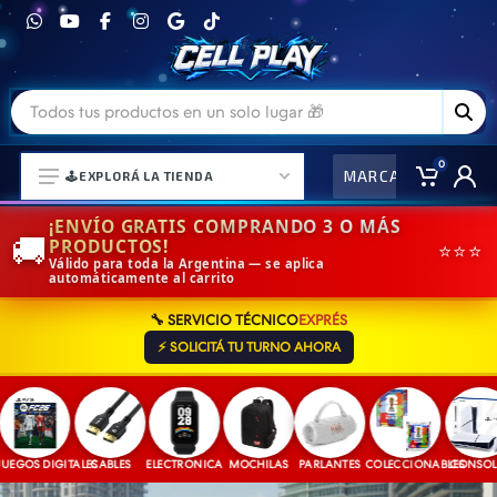
0
MARCAS
CO
🕹️EXPLORÁ LA TIENDA
¡ENVÍO GRATIS COMPRANDO 3 O MÁS
🚚
PRODUCTOS!
⭐⭐⭐
Válido para toda la Argentina — se aplica
automáticamente al carrito
⌚ELECTRONICA Y ACCESORIOS
🔧 SERVICIO TÉCNICO
EXPRÉS
⛓️ACCESORIOS DE MODA💍
⚡ SOLICITÁ TU TURNO AHORA
🎒MOCHILAS Y MAS👝
🎧AURICULARES URBANOS🎧
🎮CONSOLAS Y VIDEOJUEGOS
GOS DIGITALES
CABLES
ELECTRONICA
MOCHILAS
PARLANTES
COLECCIONABLES
CONSOLAS
🎵PARLANTES BLUETOOTH🎵