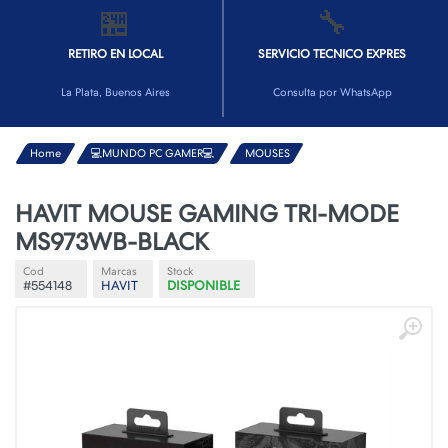
🏪
🔧
RETIRO EN LOCAL
SERVICIO TECNICO EXPRES
La Plata, Buenos Aires
Consulta por WhatsApp
Home
💻MUNDO PC GAMER💻
MOUSES
HAVIT MOUSE GAMING TRI-MODE
MS973WB-BLACK
Cod
Marcas
Stock
#554148
HAVIT
DISPONIBLE