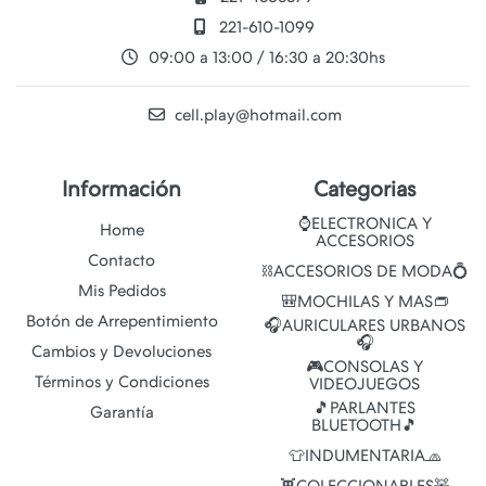
221-610-1099
09:00 a 13:00 / 16:30 a 20:30hs
cell.play@hotmail.com
Información
Categorias
⌚ELECTRONICA Y
Home
ACCESORIOS
Contacto
⛓️ACCESORIOS DE MODA💍
Mis Pedidos
🎒MOCHILAS Y MAS👝
Botón de Arrepentimiento
🎧AURICULARES URBANOS
🎧
Cambios y Devoluciones
🎮CONSOLAS Y
Términos y Condiciones
VIDEOJUEGOS
🎵PARLANTES
Garantía
BLUETOOTH🎵
👕INDUMENTARIA🧢
👾COLECCIONABLES🧸