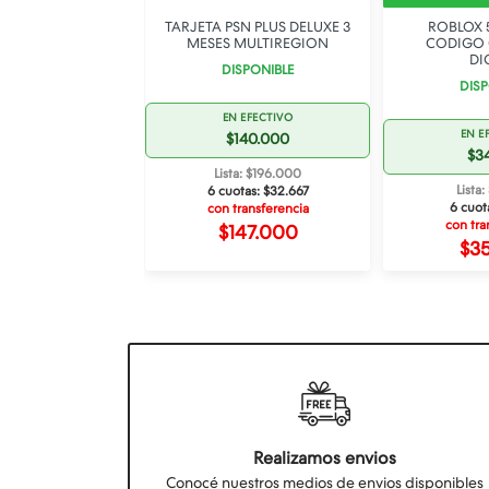
ION PSN US$ 25
TARJETA PSN PLUS DELUXE 3
ROBLOX 
EEUU
MESES MULTIREGION
CODIGO 
DI
SPONIBLE
DISPONIBLE
DISP
 EFECTIVO
EN EFECTIVO
EN E
72.000
$140.000
$3
a: $100.800
Lista: $196.000
Lista
tas:
$16.800
6 cuotas:
$32.667
6 cuot
ransferencia
con transferencia
con tra
75.600
$147.000
$3
Realizamos envios
Conocé nuestros medios de envios disponibles