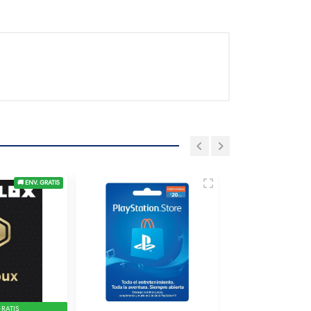
🚚 ENV. GRATIS
RATIS