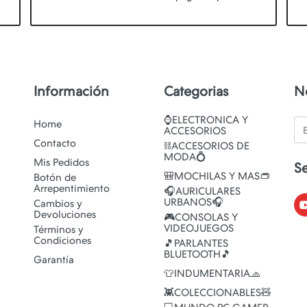
Información
Categorias
N
⌚ELECTRONICA Y
Em
Home
ACCESORIOS
Contacto
⛓️ACCESORIOS DE
MODA💍
Mis Pedidos
S
🎒MOCHILAS Y MAS👝
Botón de
Arrepentimiento
🎧AURICULARES
URBANOS🎧
Cambios y
Devoluciones
🎮CONSOLAS Y
VIDEOJUEGOS
Términos y
Condiciones
🎵PARLANTES
BLUETOOTH🎵
Garantía
👕INDUMENTARIA🧢
👾COLECCIONABLES🧸