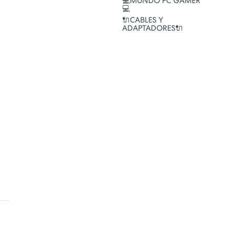
💻MUNDO PC GAMER
💻
🔌CABLES Y
ADAPTADORES🔌