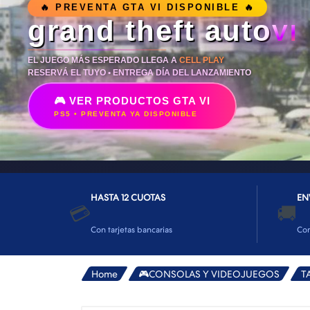
👕INDUMENTARIA🧢
🔥 PREVENTA GTA VI DISPONIBLE 🔥
grand theft auto
VI
👾COLECCIONABLES🧸
💻MUNDO PC GAMER💻
EL JUEGO MÁS ESPERADO LLEGA A
CELL PLAY
RESERVÁ EL TUYO • ENTREGA DÍA DEL LANZAMIENTO
🔌CABLES Y ADAPTADORES🔌
🎮 VER PRODUCTOS GTA VI
🤓MUNDO PC OFICINA🤓
PS5 • PREVENTA YA DISPONIBLE
🫗GEEK HOME🍵
HASTA 12 CUOTAS
EN
💳
🚚
Con tarjetas bancarias
Co
Home
🎮CONSOLAS Y VIDEOJUEGOS
T