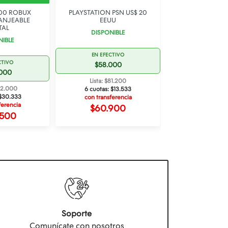
00 ROBUX
PLAYSTATION PSN US$ 20
PLAYSTATION P
ANJEABLE
EEUU
EEUU
TAL
DISPONIBLE
DISPONI
NIBLE
EN EFECTIVO
EN EFECT
CTIVO
$58.000
$29.0
.000
Lista: $81.200
Lista: $40
182.000
6 cuotas:
$13.533
6 cuotas:
$
$30.333
con transferencia
con transfe
ferencia
$60.900
$30.4
.500
Soporte
Comunícate con nosotros