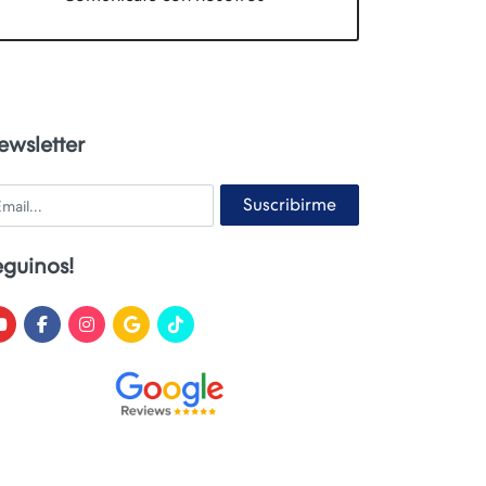
ewsletter
ail
Suscribirme
eguinos!