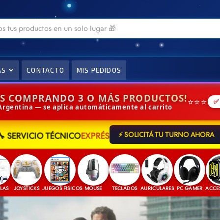
AS
CONTACTO
MIS PEDIDOS
IS COMPRANDO 3 O MÁS PRODUCTOS!
⭐⭐⭐
✅
 Argentina — se aplica automáticamente al carrito
🔧 SERVICIO TÉCNICO
EXPRÉS
⚡ SOLICITÁ TU TURNO AHORA
JOYSTICKS
JUEGOS FISICOS
MOUSE
TECLADOS
AURICULARES
PC GAMER
ACCESORIO