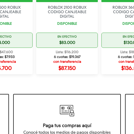
500 ROBUX
ROBLOX 2100 ROBUX
ROBLOX 36
CANJEABLE
CODIGO CANJEABLE
CODIGO C
GITAL
DIGITAL
DIGI
ONIBLE
DISPONIBLE
DISPO
FECTIVO
EN EFECTIVO
EN EFE
4.000
$83.000
$130
: $47.600
Lista: $116.200
Lista: $
as:
$7.933
6 cuotas:
$19.367
6 cuotas:
nsferencia
con transferencia
con trans
5.700
$87.150
$136
Paga tus compras aquí
Conocé todos los medios de pagos disponibles