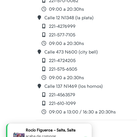
221-570-0062
09:00 a 20:30hs
Calle 12 N1348 (la plata)
221-4276999
221-577-7105
09:00 a 20:30hs
Calle 473 N600 (city bell)
221-4724205
221-575-6505
09:00 a 20:30hs
Calle 137 N1469 (los hornos)
221-4563579
221-610-1099
09:00 a 13:00 / 16:30 a 20:30hs
cell.play@hotmail.com