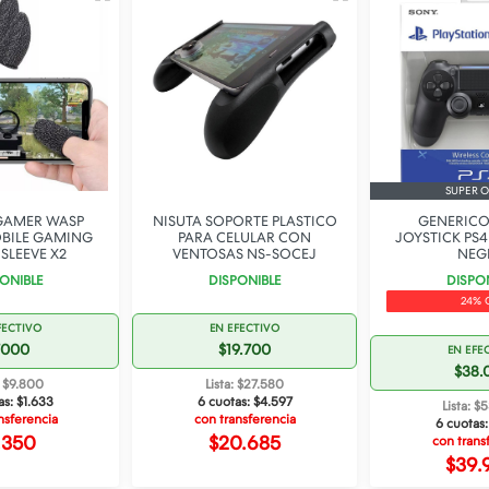
SUPER O
GAMER WASP
NISUTA SOPORTE PLASTICO
GENERICO
OBILE GAMING
PARA CELULAR CON
JOYSTICK PS
SLEEVE X2
VENTOSAS NS-SOCEJ
NEG
ONIBLE
DISPONIBLE
DISPO
24% 
FECTIVO
EN EFECTIVO
7000
$19.700
EN EFE
$38.
: $9.800
Lista: $27.580
as:
$1.633
6 cuotas:
$4.597
Lista: $
nsferencia
con transferencia
6 cuotas
.350
$20.685
con trans
$39.