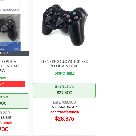
FERTA
 REPLICA
GENERICO JOYSTICK PS3
POWER A NI
4 CON CABLE
REPLICA NEGRO
SWITCH 2 CO
RO
MUSHROOM 
DISPONIBLE
NIBLE
DISPONI
OFF
EN EFECTIVO
EN EFECT
$27.500
$88.0
CTIVO
Lista: $38.500
000
Lista: $12
6 cuotas:
$6.417
6 cuotas:
$2
con transferencia
53.200
con transfe
$28.875
:
$8.867
$92.4
ferencia
900