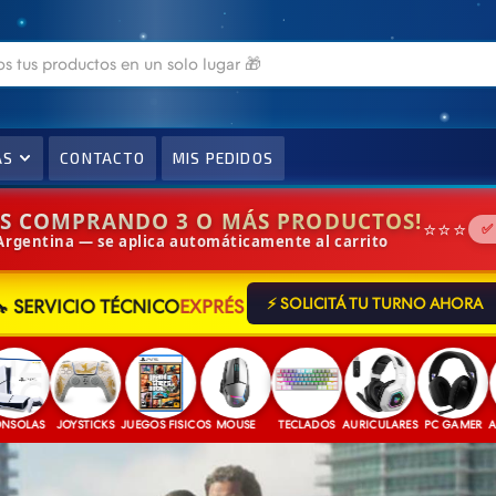
AS
CONTACTO
MIS PEDIDOS
IS COMPRANDO 3 O MÁS PRODUCTOS!
⭐⭐⭐
✅
 Argentina — se aplica automáticamente al carrito
🔧 SERVICIO TÉCNICO
EXPRÉS
⚡ SOLICITÁ TU TURNO AHORA
JOYSTICKS
JUEGOS FISICOS
MOUSE
TECLADOS
AURICULARES
PC GAMER
ACCESOR