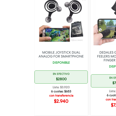
PER OFERTA
ICO REPLICA
MOBILE JOYSTICK DUAL
DEDALES 
 PS4 CON CABLE
ANALOG FOR SMARTPHONE
FEELERS M
ROJO
FINGER 
DISPONIBLE
SPONIBLE
DISP
24% OFF
EN EFECTIVO
EN E
$2800
$
 EFECTIVO
Lista: $3.920
38.000
Lista
6 cuotas:
$653
6 cuot
con transferencia
ta: $53.200
con tra
$2.940
otas:
$8.867
$7
ransferencia
39.900