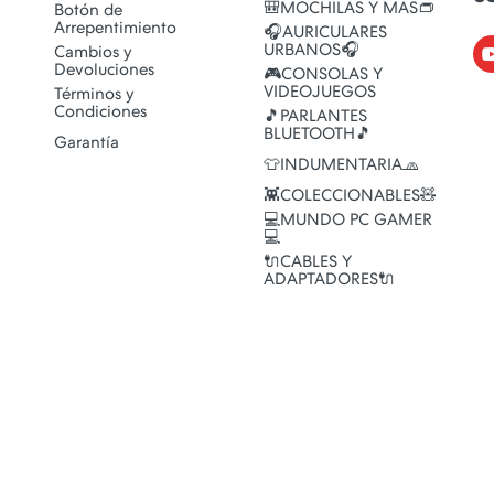
🎒MOCHILAS Y MAS👝
Botón de
Arrepentimiento
🎧AURICULARES
URBANOS🎧
Cambios y
Devoluciones
🎮CONSOLAS Y
VIDEOJUEGOS
Términos y
Condiciones
🎵PARLANTES
BLUETOOTH🎵
Garantía
👕INDUMENTARIA🧢
👾COLECCIONABLES🧸
💻MUNDO PC GAMER
💻
🔌CABLES Y
ADAPTADORES🔌